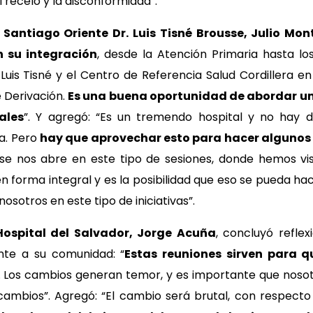
recelo y la disconformidad”.
l Santiago Oriente Dr. Luis Tisné Brousse, Julio Mon
 su integración
, desde la Atención Primaria hasta lo
uis Tisné y el Centro de Referencia Salud Cordillera en l
 Derivación.
Es una buena oportunidad de abordar un
ales
”. Y agregó: “Es un tremendo hospital y no hay d
a. Pero
hay que aprovechar esto para hacer algunos
 se nos abre en este tipo de sesiones, donde hemos v
 forma integral y es la posibilidad que eso se pueda ha
osotros en este tipo de iniciativas”.
Hospital del Salvador, Jorge Acuña
, concluyó refle
te a su comunidad: “
Estas reuniones sirven para 
. Los cambios generan temor, y es importante que nosot
bios”. Agregó: “El cambio será brutal, con respecto a