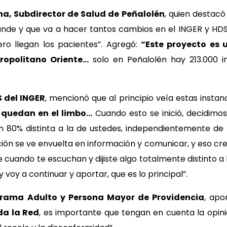
na, Subdirector de Salud de Peñalolén
, quien destacó
de y que va a hacer tantos cambios en el INGER y HDS,
ro llegan los pacientes”. Agregó:
“Este proyecto es
ropolitano Oriente…
solo en Peñalolén hay 213.000 i
S del INGER
, mencionó que al principio veía estas instan
 quedan en el limbo…
Cuando esto se inició, decidimos
n 80% distinta a la de ustedes, independientemente de
ión se ve envuelta en información y comunicar, y eso cre
 cuando te escuchan y dijiste algo totalmente distinto a
 voy a continuar y aportar, que es lo principal”.
ograma Adulto y Persona Mayor de Providencia
, apo
da la Red
, es importante que tengan en cuenta la opin