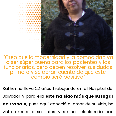
“Creo que la modernidad y la comodidad va
a ser súper buena para los pacientes y los
funcionarios, pero deben resolver sus dudas
primero y se darán cuenta de que este
cambio será positivo”
Katherine lleva 22 años trabajando en el Hospital del
Salvador y para ella este
ha sido más que su lugar
de trabajo
, pues aquí conoció al amor de su vida, ha
visto crecer a sus hijos y se ha relacionado con